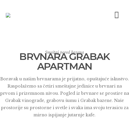
Smeštaj pored bazena
BRVNARA GRABAK
APARTMAN
Boravak u našim brvnarama je prijatno, opuštajuće iskustvo.
Raspolažemo sa četiri smeštajne jedinice u brvnari na
prvom i prizemnom nivou. Pogled iz brvnare se prostire na
Grabak vinograde, grabovu šumu i Grabak bazene. Naše
prostorije su prostorne i svetle i svaka ima svoju terasicu za
mirno ispijanje jutarnje kafe.